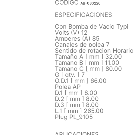
CODIGO
AB-080226
ESPECIFICACIONES
Con Bomba de Vacio Typi
Volts (V) 12
Amperes (A) 85
Canales de polea 7
Sentido de rotacion Horario
Tamaño A [ mm ] 32.00
Tamano B [ mm ] 11.00
Tamano C [ mm ] 80.00
G [ qty. ] 7
O.D.1 [ mm ] 66.00
Polea AP
D.1 [ mm ] 8.00
D.2 [ mm ] 8.00
D.3 [ mm ] 8.00
L.1 [ mm ] 265.00
Plug PL_9105
APLICACIONES