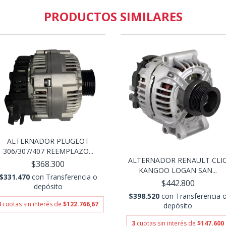
PRODUCTOS SIMILARES
ALTERNADOR PEUGEOT
306/307/407 REEMPLAZO...
ALTERNADOR RENAULT CLI
$368.300
KANGOO LOGAN SAN...
$331.470
con
Transferencia o
$442.800
depósito
$398.520
con
Transferencia 
3
cuotas sin interés de
$122.766,67
depósito
3
cuotas sin interés de
$147.600