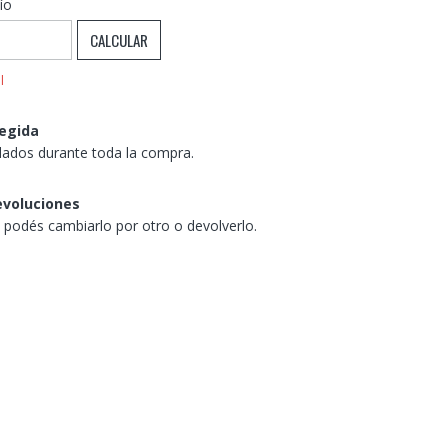
CAMBIAR CP
:
ío
CALCULAR
l
egida
dados durante toda la compra.
evoluciones
, podés cambiarlo por otro o devolverlo.