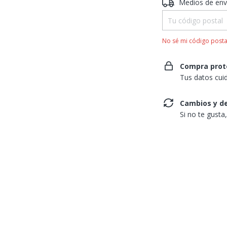
Entregas para el CP
Medios de env
No sé mi código posta
Compra prot
Tus datos cui
Cambios y d
Si no te gusta