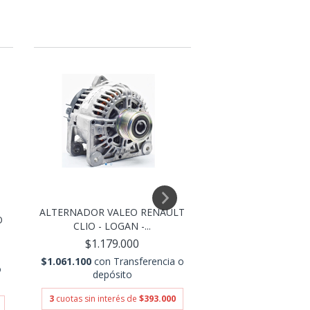
ALTERNADOR VALEO RENAULT
ALTERNADOR FI
O
CLIO - LOGAN -...
FIORINO PALIO 
$1.179.000
$369.00
$1.061.100
con
Transferencia o
$332.100
con
Tran
o
depósito
depósit
3
cuotas sin interés de
$393.000
3
cuotas sin interés 