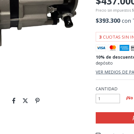
$437.00
Precio sin impuestos
$
$393.300
con
3
CUOTAS SIN I
10% de descuent
depósito
VER MEDIOS DE P
CANTIDAD
¡No