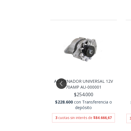
ALTERNADOR UNIVERSAL 12V
ADOR CHEVROLET
70AMP AU-000001
C/AA 1.6 VALE...
$254.000
$763.000
$228.600
con
Transferencia o
con
Transferencia o
depósito
depósito
3
cuotas sin interés de
$84.666,67
 interés de
$254.333,33