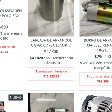
VOLKSWAGEN
 POLO FOX
..
.600
Transferencia
ósito
CARCASA DE ARRANQUE
BURRO DE ARR
CI8780 CORSA ESCORT...
MA-3025 REN
n interés de
18/21...
$47.800
33,33
$296.400
$43.020
con
Transferencia
o depósito
$266.760
con
Trans
o depósito
3
cuotas sin interés de
$15.933,33
3
cuotas sin inter
$98.800
NUEVO