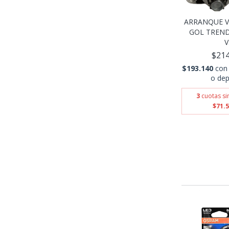
ARRANQUE 
GOL TREND
V.
$214
$193.140
con
o dep
3
cuotas si
$71.5