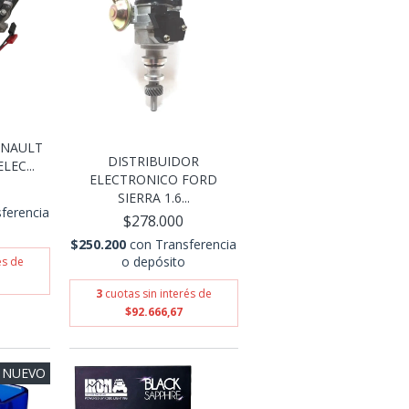
ENAULT
DISTRIBUIDOR
LEC...
ELECTRONICO FORD
SIERRA 1.6...
ferencia
$278.000
$250.200
con
Transferencia
o depósito
és de
3
cuotas sin interés de
$92.666,67
NUEVO