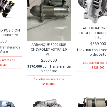
ALTERNADOR 
D POSICION
DOBLO FIORINO 
000K 12V...
1.3...
.300
$369.000
ARRANQUE 8000158P
Transferencia
CHEVROLET ASTRA 2.0
$332.100
con
Trans
ósito
VE...
o depósito
$300.000
n interés de
3
cuotas sin inter
33,33
$270.000
con
Transferencia
$123.000
o depósito
3
cuotas sin interés de
$100.000