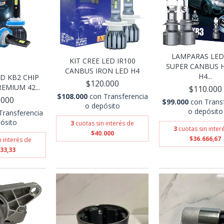
LAMPARAS LED
KIT CREE LED IR100
SUPER CANBUS H
CANBUS IRON LED H4
H4...
ED KB2 CHIP
$120.000
EMIUM 42...
$110.000
$108.000
con
Transferencia
.000
$99.000
con
Trans
o depósito
o depósito
Transferencia
ósito
3
cuotas sin interés de
3
cuotas sin inter
$40.000
$36.666,67
n interés de
33,33