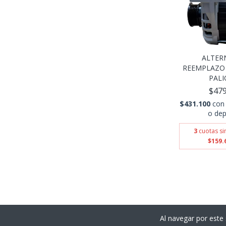
ALTER
REEMPLAZO 
PALIO
$479
$431.100
con
o dep
3
cuotas si
$159.
Al navegar por este 