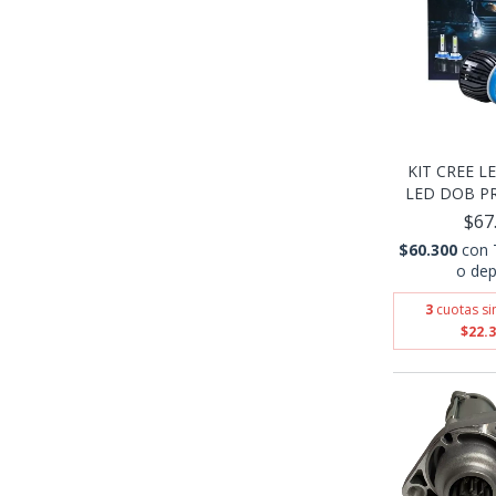
KIT CREE L
LED DOB PR
$67
$60.300
con
o dep
3
cuotas si
$22.3