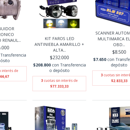
BUIDOR
SCANNER AUTOM
RONICO
KIT FAROS LED
MULTIMARCA E
RENAUL...
ANTINIEBLA AMARILLO +
OBD...
.000
ALTA...
$8.500
Transferencia
$232.000
$7.650
con
Transfe
ósito
$208.800
con
Transferencia
depósito
o depósito
n interés de
3
cuotas sin inter
66,67
3
cuotas sin interés de
$2.833,33
$77.333,33