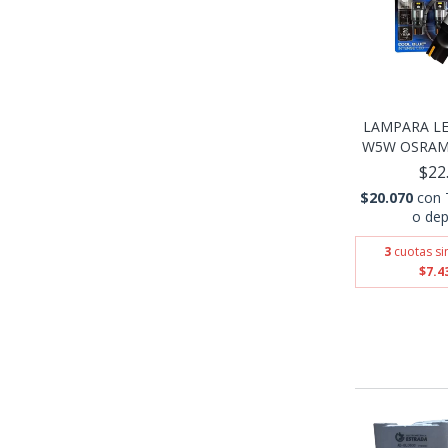
LAMPARA LE
W5W OSRAM 6
$22
$20.070
con
o dep
3
cuotas si
$7.4