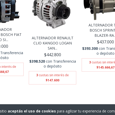
ALTERNADOR 
NADOR
BOSCH SPRINT
BOSCH FIAT
BLAZER-RA..
ALTERNADOR RENAULT
 SI...
$437.000
CLIO KANGOO LOGAN
.000
SAN...
$393.300
con
Trans
Transferencia
o depósito
$442.800
ósito
$398.520
con
Transferencia
3
cuotas sin inter
o depósito
n interés de
$145.666,67
666,67
3
cuotas sin interés de
$147.600
sitio
aceptás el uso de cookies
para agilizar tu experiencia de com