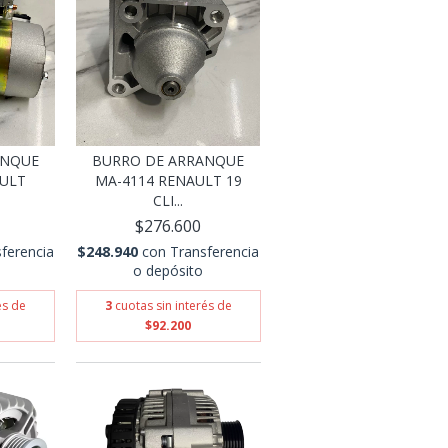
ANQUE
BURRO DE ARRANQUE
AULT
MA-4114 RENAULT 19
CLI...
$276.600
ferencia
$248.940
con
Transferencia
o depósito
és de
3
cuotas sin interés de
$92.200