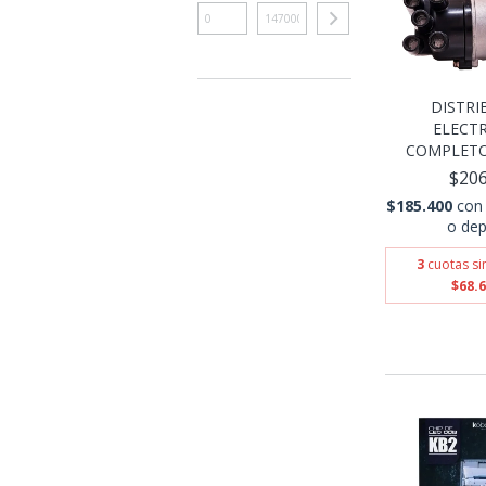
DISTRI
ELECT
COMPLETO 
$206
$185.400
con
o dep
3
cuotas si
$68.6