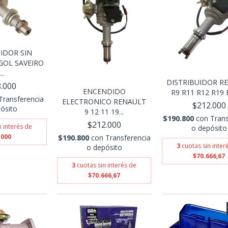
IDOR SIN
GOL SAVEIRO
..
DISTRIBUIDOR R
.000
ENCENDIDO
R9 R11 R12 R19 E
Transferencia
ELECTRONICO RENAULT
$212.000
ósito
9 12 11 19...
$190.800
con
Trans
$212.000
n interés de
o depósito
.000
$190.800
con
Transferencia
3
cuotas sin inter
o depósito
$70.666,67
3
cuotas sin interés de
$70.666,67