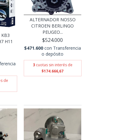
ALTERNADOR NOSSO
CITROEN BERLINGO
PEUGEO...
 KB3
$524.000
7 H11
$471.600
con
Transferencia
o depósito
ferencia
3
cuotas sin interés de
$174.666,67
és de